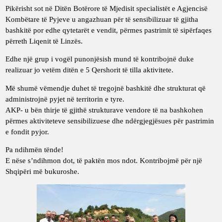
Pikërisht sot në Ditën Botërore të Mjedisit specialistët e Agjencisë
Kombëtare të Pyjeve u angazhuan për të sensibilizuar të gjitha
bashkitë por edhe qytetarët e vendit, përmes pastrimit të sipërfaqes
përreth Liqenit të Linzës.
Edhe një grup i vogël punonjësish mund të kontribojnë duke
realizuar jo vetëm ditën e 5 Qershorit të tilla aktivitete.
Më shumë vëmendje duhet të tregojnë bashkitë dhe strukturat që
administrojnë pyjet në territorin e tyre.
AKP- u bën thirje të gjithë strukturave vendore të na bashkohen
përmes aktiviteteve sensibilizuese dhe ndërgjegjësues për pastrimin
e fondit pyjor.
Pa ndihmën tënde!
E nëse s’ndihmon dot, të paktën mos ndot. Kontribojmë për një
Shqipëri më bukuroshe.