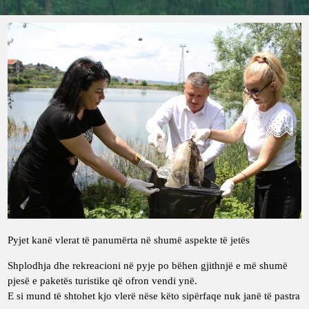
Pyjet kanë vlerat të panumërta në shumë aspekte të jetës
Shplodhja dhe rekreacioni në pyje po bëhen gjithnjë e më shumë
pjesë e paketës turistike që ofron vendi ynë.
E si mund të shtohet kjo vlerë nëse këto sipërfaqe nuk janë të pastra