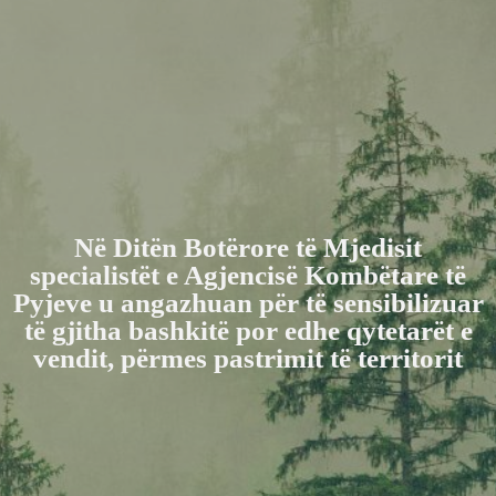
Në Ditën Botërore të Mjedisit
specialistët e Agjencisë Kombëtare të
Pyjeve u angazhuan për të sensibilizuar
të gjitha bashkitë por edhe qytetarët e
vendit, përmes pastrimit të territorit