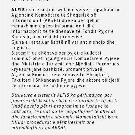
ALFIS
është sistem-web me server i ngarkuar në
Agjencinë Kombëtare të Shoqërisë së
Informacionit (AKSHI) dhe ka për qëllim
menaxhimin e gjeo-informacionit dhe
informacionit të të dhënave të Fondit Pyjor e
Kullosor, pavarësisht pronësisë.
Gjuha e instaluar është në variantin shqip dhe
anglisht.
Sistemi i të dhënave për pyjet e kullotat
administrohet nga Agjencia Kombëtare e Pyjeve
dhe Ministria e Turizmit dhe Mjedisit. Përdorues
kryesorë janë bashkitë, pronarët privatë,
Agjencia Kombëtare e Zonave të Mbrojtura,
Fakulteti i Shkencave Pyjore dhe aktorë të tjerë
të interesuar në fushën e pyjeve.
Struktura e sistemit ALFIS ka përfunduar, por
pavarësisht kësaj në fazën e zbatimit të tij do të
lindë nevoja për ri-programim të fushave të
caktuara, të cilat do të “popullojnë” të dhënat
dhe funksionimin e sistemit. Momentalisht kanë
filluar procedurat e përmirësimit dhe
mirëmbajtjes nga AKSHI.