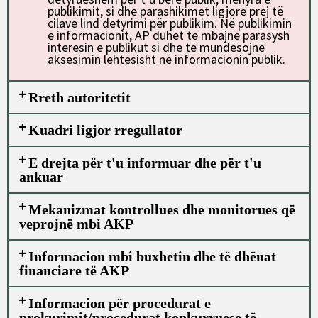
publikimit, si dhe parashikimet ligjore prej të
cilave lind detyrimi për publikim. Në publikimin
e informacionit, AP duhet të mbajnë parasysh
interesin e publikut si dhe të mundësojnë
aksesimin lehtësisht në informacionin publik.
Rreth autoritetit
Kuadri ligjor rregullator
E drejta për t'u informuar dhe për t'u
ankuar
Mekanizmat kontrollues dhe monitorues që
veprojnë mbi AKP
Informacion mbi buxhetin dhe të dhënat
financiare të AKP
Informacion për procedurat e
prokurimit/procedurat konkurruese të