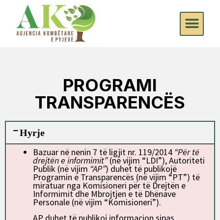
PROGRAMI
TRANSPARENCËS
Hyrje
Bazuar në nenin 7 të ligjit nr. 119/2014
“Për të
drejtën e informimit”
(në vijim “LDI”), Autoriteti
Publik (në vijim
“AP”
) duhet të publikojë
Programin e Transparencës (në vijim “PT”) të
miratuar nga Komisioneri për të Drejtën e
Informimit dhe Mbrojtjen e të Dhënave
Personale (në vijim “Komisioneri”).
AP duhet të publikoj informacion sipas