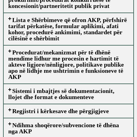
koncesionit/partneritetit publik privat
Lista e Shërbimeve që ofron AKP, përfshirë
tarifat përkatëse, formular aplikimi, afati
kohor, procedurë ankimimi, standardet për
cilësinë e shërbimit
Procedurat/mekanizmat për të dhënë
mendime lidhur me procesin e hartimit të
akteve ligjore/nënligjore, politikave publike
apo në lidhje me ushtrimin e funksioneve të
AKP
Sistemi i mbajtjes së dokumentacionit,
llojet dhe format e dokumenteve
Regjistri i kërkesave dhe përgjigjeve
Ndihma shoqërore/subvencione të dhëna
nga AKP