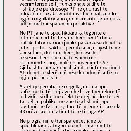
veprimtarisë së tij funksionale si dhe të
rishikojë e përditësojë PT në çdo rast të
ndryshimit të aktivitetit institucional, kuadrit
ligjor rregullator apo çdo elementi tjetër që ka
lidhje me transparencën proaktive.
Në PT janë të specifikuara kategoritë e
informacionit të detyrueshëm për t’u bërë
publik. Informacioni publik pa kërkesë duhet të
jetë: i plotë, i saktë, i përditësuar, i thjeshtë në
konsultim, i kuptueshëm, lehtësisht i
aksesueshëm dhe i pajtueshëm me
dokumentet origjinale në posedim të AP.
Gjithashtu, përpara publikimit të informacionit
AP duhet të vlerësojë nëse ka ndonjë kufizim
ligjor për publikim.
Aktet që përmbajnë rregulla, norma apo
kufizime të të drejtave dhe lirive themelore të
individit, si dhe me efekt të drejtpërdrejtë për
ta, bëhen publike me anë të afishimit apo
postimit në faqen zyrtare të internetit, brenda
48 orëve prej miratimit të aktit nga AP.
Në programin e transparencës janë të
specifikuara kategoritë e informacionit të
detyrueshëm për t’u bërë publik, mënyra e