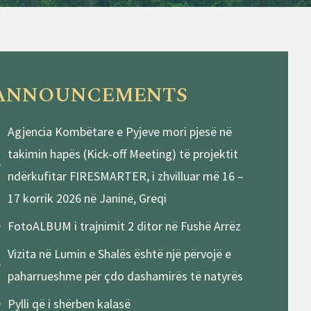
ANNOUNCEMENTS
Agjencia Kombëtare e Pyjeve mori pjesë në
takimin hapës (Kick-off Meeting) të projektit
ndërkufitar FIRESMARTER, i zhvilluar më 16 –
17 korrik 2026 në Janinë, Greqi
FotoALBUM i trajnimit 2 ditor në Fushë Arrëz
Vizita në Lumin e Shalës është një përvojë e
paharrueshme për çdo dashamirës të natyrës
Pylli që i shërben kalasë