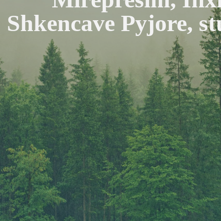
Shkencave Pyjore, stu