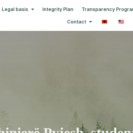
Legal basis
Integrity Plan
Transparency Progr
Contact
inierë Pyjesh, studentë