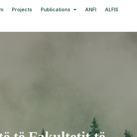
am
Projects
Publications
ANFI
ALFIS
 të Fakultetit të