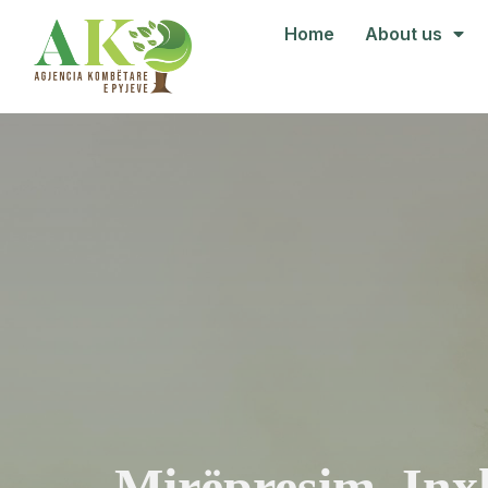
Home
About us
Mirëpresim, Inxh