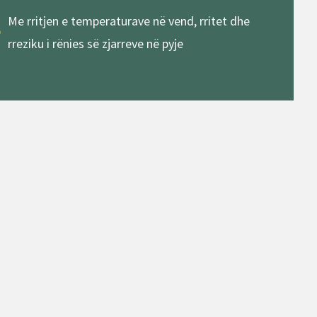
Me rritjen e temperaturave në vend, rritet dhe
rreziku i rënies së zjarreve në pyje