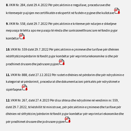
8.
VKM Nr. 284, datë 29.4.2022 Për përcaktimin e rregullave, procedurave dhe
kriterevepër pajisjen me certifikatën e ekspertit në fushën e pyjeve dhe kullotave
9.
VKM Nr. 558, datë 29.7.2022 Për përcaktimin e kritereve për ndarjen e shkeljeve
mepasoja të lehta apo me pasoja të rënda dhe sanksionetfinanciare në fondin pyjor
kombëtar
10.
VKM Nr. 559 datë 29.7.2022 Për përcaktimin e çmimeve dhe tarifave për dhënien
nëshfrytëzimpërdorim të fondit pyjor kombëtar për veprimtariekonomike si dhe për
prodhimet drusore dhe jodrusore pyjore
11.
VKM Nr. 888, datë 27.12.2022 Për rastet e dhënies në përdorim dhe për ndryshimin e
kategorisë së përdorimit, procedurat dhe dokumentacioni përkatës për ndryshimet e
sipërfaqeve
12.
VKM Nr. 267, datë 27.4.2023 Për disa shtesa dhe ndryshime në vendimin nr. 559,
datë 29.7.2022, të këshillit të ministrave, për përcaktimin e çmimeve dhe tarifave për
dhënien në shfrytëzim/përdorim të fondit pyjor kombëtar për veprimtari ekonomike dhe
për prodhimet drusore dhe jo drusore pyjore