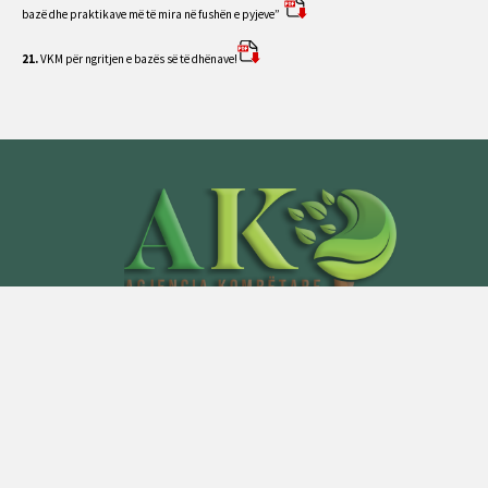
bazë dhe praktikave më të mira në fushën e pyjeve”
21.
VKM për ngritjen e bazës së të dhënave!
Social networks