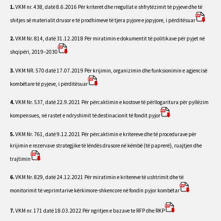
1.
VKM nr. 438, datë 8.6.2016 Për kriteret dhe rregullat e shfrytëzimit të pyjeve dhe të
shitjes së materialit drusor e të prodhimeve të tjera pyjore e jopyjore, i përditësuar
2.
VKM Nr. 814, datë 31.12.2018 Për miratimin e dokumentit të politikave për pyjet në
shqipëri, 2019–2030
3.
VKM NR. 570 datë 17.07.2019 Për krijimin, organizimin dhe funksionimin e agjencisë
kombëtare të pyjeve, i përditësuar
4.
VKM Nr. 537, datë 22.9.2021 Për përcaktimin e kostove të përllogaritura për pyllëzim
kompensues, në rastet e ndryshimit të destinacionit të fondit pyjor
5.
VKM Nr. 761, datë 9.12.2021 Për përcaktimin e kritereve dhe të procedurave për
krijimin e rezervave strategjike të lëndës drusore në këmbë (të paprerë), ruajtjen dhe
trajtimin
6.
VKM Nr. 829, datë 24.12.2021 Për miratimin e kritereve të ushtrimit dhe të
monitorimit të veprimtarive kërkimore-shkencore në fondin pyjor kombëtar
7.
VKM nr. 171 datë 18.03.2022 Për ngritjen e bazave te RFP dhe RKP