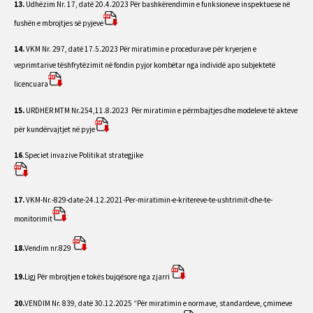
13.
Udhëzim Nr. 17, datë 20.4.2023 Për bashkërendimin e funksioneve inspektuese në
fushën e mbrojtjes së pyjeve
14.
VKM Nr. 297, datë 17.5.2023 Për miratimin e procedurave për kryerjen e
veprimtarive tëshfrytëzimit në fondin pyjor kombëtar nga individë apo subjektetë
licencuara
15.
URDHER MTM Nr.254,11.8.2023 Për miratimin e përmbajtjes dhe modeleve të akteve
për kundërvajtjet në pyje
16
.Speciet invazive Politikat strategjike
17.
VKM-Nr.-829-date-24.12.2021-Per-miratimin-e-kritereve-te-ushtrimit-dhe-te-
monitorimit
18.
Vendim nr.829
19.
Ligj Për mbrojtjen e tokës bujqësore nga zjarri
20.
VENDIM Nr. 839, datë 30.12.2025 “Për miratimin e normave, standardeve, çmimeve