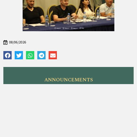
08/06/2026
ANNOUNCEMENTS
Agjencia Kombëtare e Pyjeve mori pjesë në
takimin hapës (Kick-off Meeting) të projektit
ndërkufitar FIRESMARTER, i zhvilluar më 16 –17
korrik 2026 në Janinë, Greqi
FotoALBUM i trajnimit 2 ditor në Fushë Arrëz
Vizita në Lumin e Shalës është një përvojë e
paharrueshme për çdo dashamirës të natyrës
Pylli që i shërben kalasë