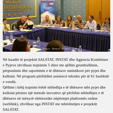
Në kuadër të projektit
SALSTAT
, INSTAT dhe Agjencia Kombëtare
e Pyjeve zhvilluan trajnimin 5 ditor me qëllim grumbullimin,
përpunimin dhe raportimin e të dhënave statistikore për pyjet dhe
kullotat. Në program përfshihet asistencë teknike për të 61 bashkitë
e vendit.
Qëllimi i këtij trajnimi është mbledhja e të dhënave mbi pyjet dhe
kullotat përmes një metode inovative që përfshin mbledhjen e të
dhënave në mënyrë elektronike nëpërmjet platformës online
(weblink), zhvilluar nga
INSTAT
me mbështetjen e projektit
SALSTAT.