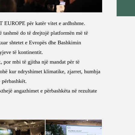
T EUROPE për katër vitet e ardhshme.
ë tashmë do të drejtojë platformën më të
kuar shtetet e Evropës dhe Bashkimin
jeve të kontinentit.
, por mbi të gjitha një mandat për të
hë kur ndryshimet klimatike, zjarret, humbja
ë përbashkët.
 kthejë angazhimet e përbashkëta në rezultate