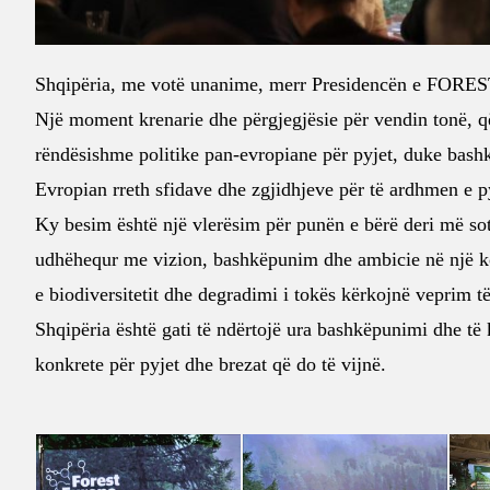
Shqipëria, me votë unanime, merr Presidencën e FORES
Një moment krenarie dhe përgjegjësie për vendin tonë, q
rëndësishme politike pan-evropiane për pyjet, duke bash
Evropian rreth sfidave dhe zgjidhjeve për të ardhmen e py
Ky besim është një vlerësim për punën e bërë deri më sot
udhëhequr me vizion, bashkëpunim dhe ambicie në një ko
e biodiversitetit dhe degradimi i tokës kërkojnë veprim t
Shqipëria është gati të ndërtojë ura bashkëpunimi dhe të
konkrete për pyjet dhe brezat që do të vijnë.