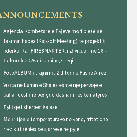
ANNOUNCEMENTS
Agjencia Kombëtare e Pyjeve mori pjesë në
takimin hapës (Kick-off Meeting) të projektit
ndërkufitar FIRESMARTER, i zhvilluar më 16 –
17 korrik 2026 në Janinë, Greqi
FotoALBUM i trajnimit 2 ditor në Fushë Arrëz
Vizita në Lumin e Shalës është një përvojë e
paharrueshme për çdo dashamirës të natyrës
Pylli që i shërben kalasë
Me rritjen e temperaturave në vend, rritet dhe
rreziku i rënies së zjarreve në pyje