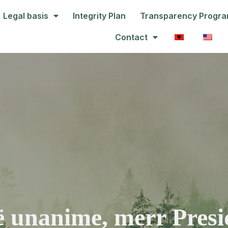
Legal basis
Integrity Plan
Transparency Progr
Contact
të unanime, merr Pre