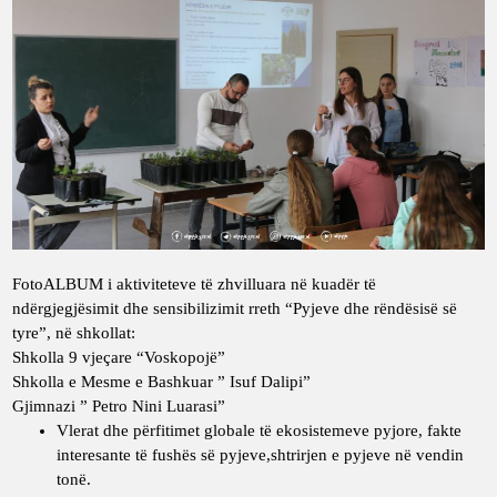
FotoALBUM i aktiviteteve të zhvilluara në kuadër të
ndërgjegjësimit dhe sensibilizimit rreth “Pyjeve dhe rëndësisë së
tyre”, në shkollat:
Shkolla 9 vjeçare “Voskopojë”
Shkolla e Mesme e Bashkuar ” Isuf Dalipi”
Gjimnazi ” Petro Nini Luarasi”
Vlerat dhe përfitimet globale të ekosistemeve pyjore, fakte
interesante të fushës së pyjeve,shtrirjen e pyjeve në vendin
tonë.