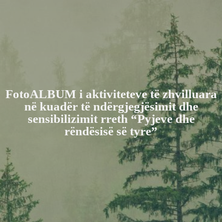
FotoALBUM i aktiviteteve të zhvilluara
në kuadër të ndërgjegjësimit dhe
sensibilizimit rreth “Pyjeve dhe
rëndësisë së tyre”