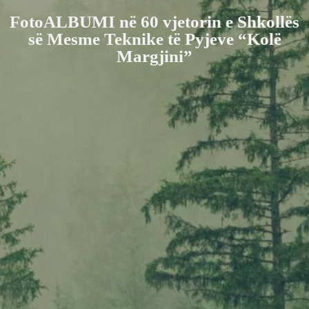
FotoALBUMI në 60 vjetorin e Shkollës
së Mesme Teknike të Pyjeve “Kolë
Margjini”