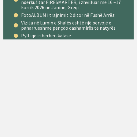
ndërkufitar FIRESMARTER, i zhvilluar më 16 –17
korrik 2026 në Janinë, Greqi
FotoALBUM i trajnimit 2 ditor në Fushë Arrëz
Vizita në Lumin e Shalës është një përvojë e
paharrueshme për çdo dashamirës të natyrës
Pylli që i shërben kalasë
Me rritjen e temperaturave në vend, rritet dhe
rreziku i rënies së zjarreve në pyje
Rrjete Sociale