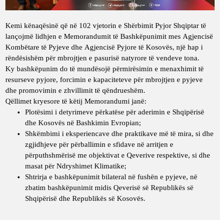
Kemi kënaqësinë që në 102 vjetorin e Shërbimit Pyjor Shqiptar të
lançojmë lidhjen e Memorandumit të Bashkëpunimit mes
Agjencisë
Kombëtare të Pyjeve
dhe
Agjencisë Pyjore të Kosovës
, një hap i
rëndësishëm për mbrojtjen e pasurisë natyrore të vendeve tona.
Ky bashkëpunim do të mundësojë përmirësimin e menaxhimit të
resurseve pyjore, forcimin e kapaciteteve për mbrojtjen e pyjeve
dhe promovimin e zhvillimit të qëndrueshëm.
Qëllimet kryesore të këtij Memorandumi janë:
Plotësimi i detyrimeve përkatëse për aderimin e Shqipërisë
dhe Kosovës në Bashkimin Evropian;
Shkëmbimi i eksperiencave dhe praktikave më të mira, si dhe
zgjidhjeve për përballimin e sfidave në arritjen e
përputhshmërisë me objektivat e Qeverive respektive, si dhe
masat për Ndryshimet Klimatike;
Shtrirja e bashkëpunimit bilateral në fushën e pyjeve, në
zbatim bashkëpunimit midis Qeverisë së Republikës së
Shqipërisë dhe Republikës së Kosovës.