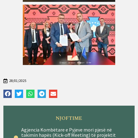
28/01/2025
NJOFTIME
Agjencia Kombëtare e Pyjeve mori pjesë në
takimin hapës (Kick-off Meeting) të projektit