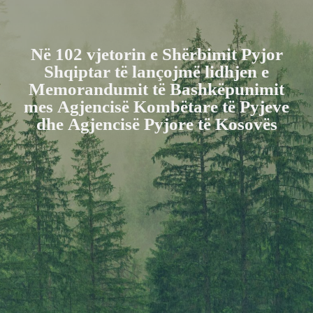
Në 102 vjetorin e Shërbimit Pyjor
Shqiptar të lançojmë lidhjen e
Memorandumit të Bashkëpunimit
mes Agjencisë Kombëtare të Pyjeve
dhe Agjencisë Pyjore të Kosovës