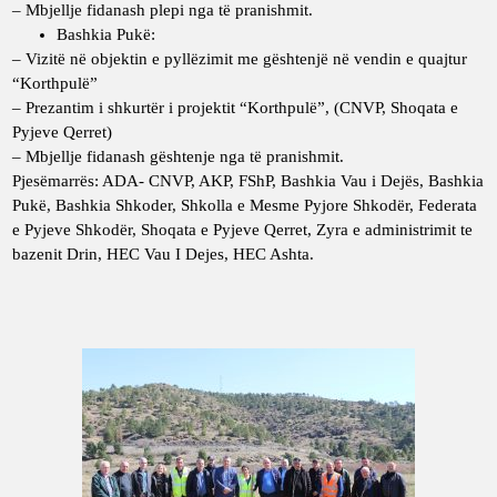
– Mbjellje fidanash plepi nga të pranishmit.
Bashkia Pukë:
– Vizitë në objektin e pyllëzimit me gështenjë në vendin e quajtur
“Korthpulë”
– Prezantim i shkurtër i projektit “Korthpulë”, (CNVP, Shoqata e
Pyjeve Qerret)
– Mbjellje fidanash gështenje nga të pranishmit.
Pjesëmarrës: ADA- CNVP, AKP, FShP, Bashkia Vau i Dejës, Bashkia
Pukë, Bashkia Shkoder, Shkolla e Mesme Pyjore Shkodër, Federata
e Pyjeve Shkodër, Shoqata e Pyjeve Qerret, Zyra e administrimit te
bazenit Drin, HEC Vau I Dejes, HEC Ashta.