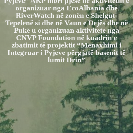
Pyjeve” AKP mori pjesë në aktivitetin e
organizuar nga EcoAlbania dhe
RiverWatch në zonën e Shelgut-
Tepelenë si dhe në Vaun e Dejës dhe në
Pukë u organizuan aktivitete nga
CNVP Foundation në kuadrin e
zbatimit të projektit “Menaxhimi i
Integruar i Pyjeve përgjatë basenit të
lumit Drin”