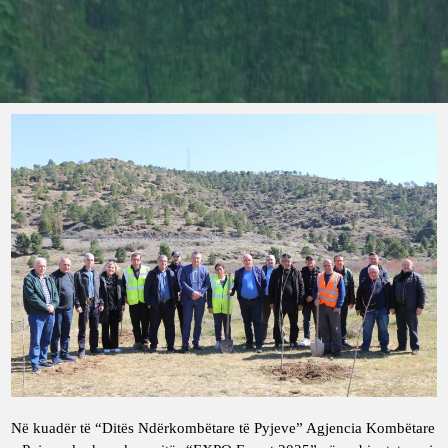
Në kuadër të “Ditës Ndërkombëtare të Pyjeve” Agjencia Kombëtare