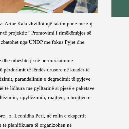
 z.
Artur Kala
zhvilloi një takim pune me znj.
 të projektit:” Promovimi i rimëkëmbjes së
 po zbatohet nga UNDP me fokus Pyjet dhe
ike dhe mbështetje në përmirësimin e
ë përdorimit të lëndës drusore në kuadër të
ëzimit, parandalimin e degradimit të pyjeve
ë të lidhura me pylltarinë si pjesë e paketave
ëzimin, ripyllëzimin, ruajtjen, mbrojtjen e
ore
, z. Leonidha Peri, në rolin e ekspertit
e të planifikuara të organizohen në