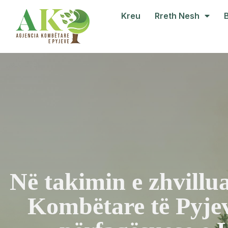
Kreu
Rreth Nesh
Në takimin e zhvillu
Kombëtare të Pyjev