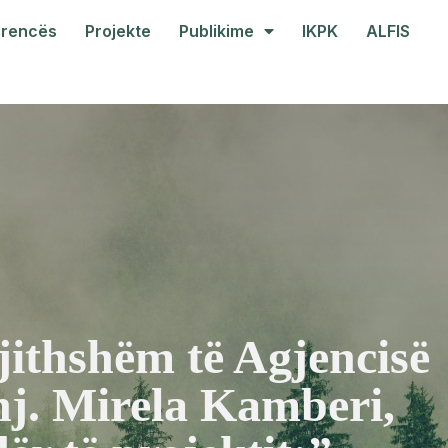
arencës
Projekte
Publikime
IKPK
ALFIS
jithshëm të Agjencisë
nj. Mirela Kamberi,