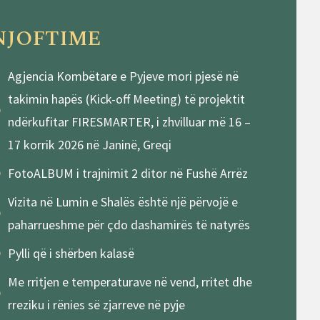
NJOFTIME
Agjencia Kombëtare e Pyjeve mori pjesë në
takimin hapës (Kick-off Meeting) të projektit
ndërkufitar FIRESMARTER, i zhvilluar më 16 –
17 korrik 2026 në Janinë, Greqi
FotoALBUM i trajnimit 2 ditor në Fushë Arrëz
Vizita në Lumin e Shalës është një përvojë e
paharrueshme për çdo dashamirës të natyrës
Pylli që i shërben kalasë
Me rritjen e temperaturave në vend, rritet dhe
rreziku i rënies së zjarreve në pyje