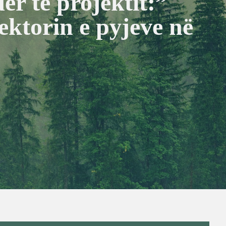
r të projektit:”
ektorin e pyjeve në