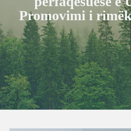
përfaqësuese e 
Promovimi i rimëkë