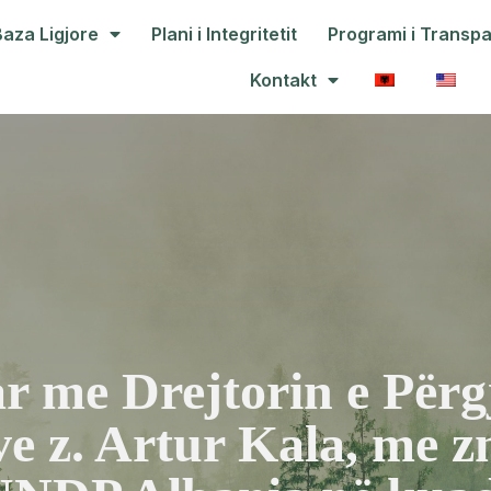
Baza Ligjore
Plani i Integritetit
Programi i Transp
Kontakt
ar me Drejtorin e Përg
e z. Artur Kala, me z