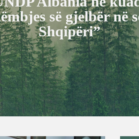
UNDP Albania në kuadë
mbjes së gjelbër në s
Shqipëri”