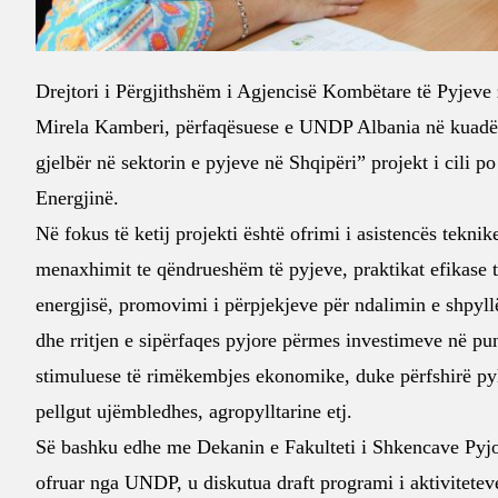
Drejtori i Përgjithshëm i Agjencisë Kombëtare të Pyjeve
Mirela Kamberi, përfaqësuese e
UNDP Albania
në kuadër
gjelbër në sektorin e pyjeve në Shqipëri” projekt i cili
Energjinë.
Në fokus të ketij projekti është ofrimi i asistencës tekn
menaxhimit te qëndrueshëm të pyjeve, praktikat efikase t
energjisë, promovimi i përpjekjeve për ndalimin e shpyll
dhe rritjen e sipërfaqes pyjore përmes investimeve në pun
stimuluese të rimëkembjes ekonomike, duke përfshirë pyll
pellgut ujëmbledhes, agropylltarine etj.
Së bashku edhe me Dekanin e
Fakulteti i Shkencave Pyj
ofruar nga UNDP, u diskutua draft programi i aktivitetev