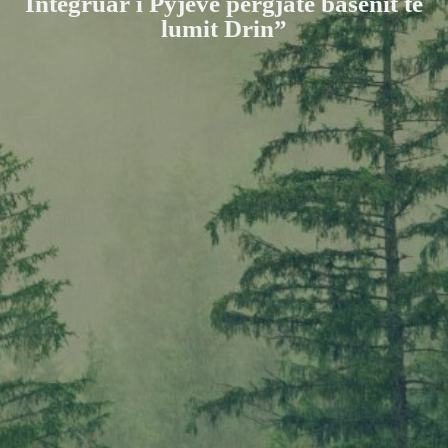
Integruar i Pyjeve përgjatë basenit të
lumit Drin”