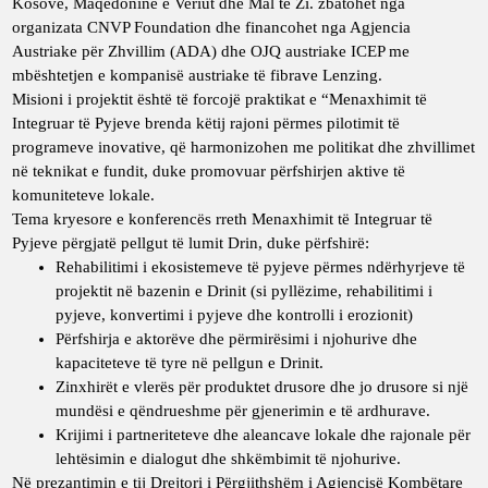
Kosovë, Maqedoninë e Veriut dhe Mal të Zi. zbatohet nga
organizata
CNVP Foundation
dhe financohet nga Agjencia
Austriake për Zhvillim (ADA) dhe OJQ austriake ICEP me
mbështetjen e kompanisë austriake të fibrave Lenzing.
Misioni i projektit është të forcojë praktikat e “Menaxhimit të
Integruar të Pyjeve brenda këtij rajoni përmes pilotimit të
programeve inovative, që harmonizohen me politikat dhe zhvillimet
në teknikat e fundit, duke promovuar përfshirjen aktive të
komuniteteve lokale.
Tema kryesore e konferencës rreth Menaxhimit të Integruar të
Pyjeve përgjatë pellgut të lumit Drin, duke përfshirë:
Rehabilitimi i ekosistemeve të pyjeve përmes ndërhyrjeve të
projektit në bazenin e Drinit (si pyllëzime, rehabilitimi i
pyjeve, konvertimi i pyjeve dhe kontrolli i erozionit)
Përfshirja e aktorëve dhe përmirësimi i njohurive dhe
kapaciteteve të tyre në pellgun e Drinit.
Zinxhirët e vlerës për produktet drusore dhe jo drusore si një
mundësi e qëndrueshme për gjenerimin e të ardhurave.
Krijimi i partneriteteve dhe aleancave lokale dhe rajonale për
lehtësimin e dialogut dhe shkëmbimit të njohurive.
Në prezantimin e tij Drejtori i Përgjithshëm i Agjencisë Kombëtare