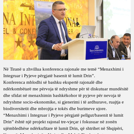
Në Tiranë u zhvillua konferenca rajonale me temë “Menaxhimi i
Integruar i Pyjeve përgjatë basenit të lumit Drin”.
Konferenca mblodhi së bashku ekspertë rajonalë dhe
ndërkombëtarë me përvoja të ndryshme për të diskutuar mundësitë
dhe sfidat në menaxhimin bashkëkohor të pyjeve për nevoja të
ndryshme socio-ekonomike, si gjenerimi i të ardhurave, ruajtja e
biodiversitetit dhe mbrojtja e tokës dhe burimeve ujore.
“Menaxhimi i Integruar i Pyjeve përgjatë pellgut/basenit të lumit
Drin” është një projekt rajonal tre-vjeçar i fokusuar në zonën
ujëmbledhëse ndërkufitare të lumit Drin, që shtrihet në Shqipëri,