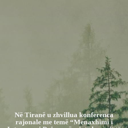
Në Tiranë u zhvillua konferenca
rajonale me temë “Menaxhimi i