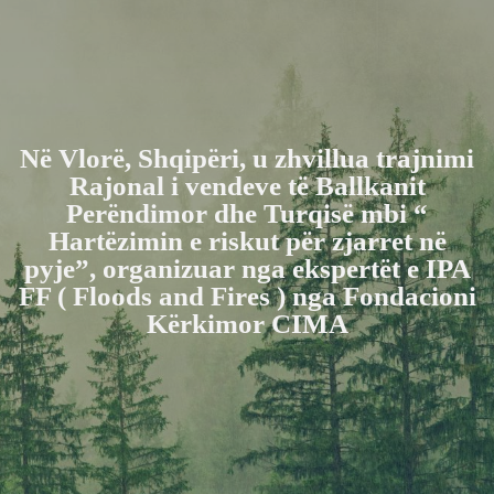
Në Vlorë, Shqipëri, u zhvillua trajnimi
Rajonal i vendeve të Ballkanit
Perëndimor dhe Turqisë mbi “
Hartëzimin e riskut për zjarret në
pyje”, organizuar nga ekspertët e IPA
FF ( Floods and Fires ) nga Fondacioni
Kërkimor CIMA