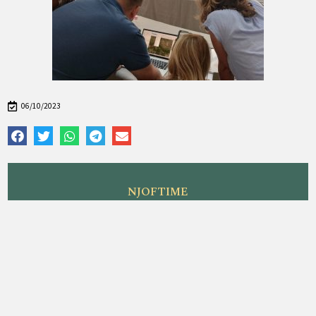
06/10/2023
NJOFTIME
Agjencia Kombëtare e Pyjeve mori pjesë në
takimin hapës (Kick-off Meeting) të projektit
ndërkufitar FIRESMARTER, i zhvilluar më 16 –17
korrik 2026 në Janinë, Greqi
FotoALBUM i trajnimit 2 ditor në Fushë Arrëz
Vizita në Lumin e Shalës është një përvojë e
paharrueshme për çdo dashamirës të natyrës