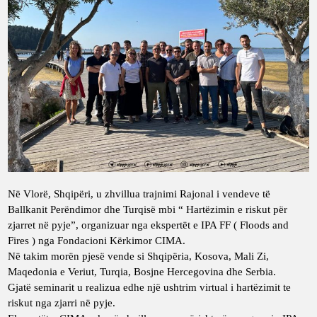
Në Vlorë, Shqipëri, u zhvillua trajnimi Rajonal i vendeve të
Ballkanit Perëndimor dhe Turqisë mbi “ Hartëzimin e riskut për
zjarret në pyje”, organizuar nga ekspertët e IPA FF ( Floods and
Fires ) nga Fondacioni Kërkimor CIMA.
Në takim morën pjesë vende si Shqipëria, Kosova, Mali Zi,
Maqedonia e Veriut, Turqia, Bosjne Hercegovina dhe Serbia.
Gjatë seminarit u realizua edhe një ushtrim virtual i hartëzimit te
riskut nga zjarri në pyje.