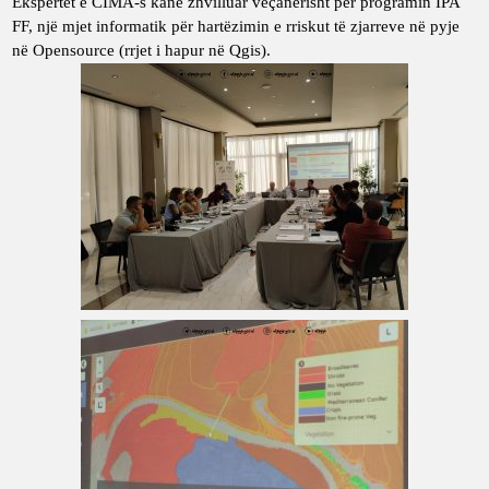
Ekspertët e CIMA-s kanë zhvilluar veçanërisht për programin IPA
FF, një mjet informatik për hartëzimin e rriskut të zjarreve në pyje
në Opensource (rrjet i hapur në Qgis).