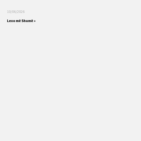
10/06/2026
Lexo më Shumë »
08/06/2026
Lexo më Shumë »
1
2
3
4
5