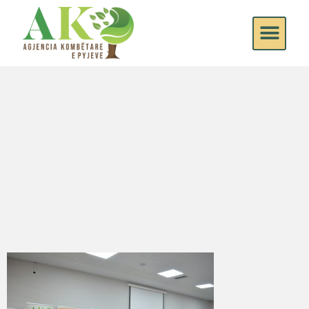
Takimi i parë teknik
i projektit të FSHP
me Qeverinë
Sllovene dhe
Klasterin e
Industrisë së Drurit