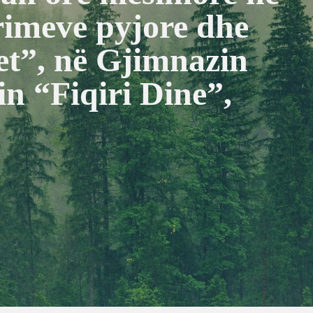
rimeve pyjore dhe
et”, në Gjimnazin
n “Fiqiri Dine”,