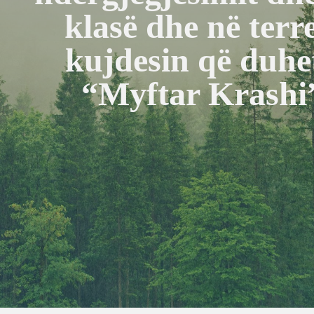
klasë dhe në ter
kujdesin që duhe
“Myftar Krashi”