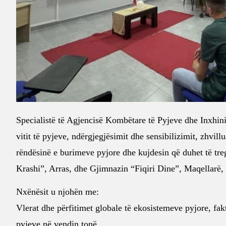
Specialistë të Agjencisë Kombëtare të Pyjeve dhe Inxhini
vitit të pyjeve, ndërgjegjësimit dhe sensibilizimit, zhvi
rëndësinë e burimeve pyjore dhe kujdesin që duhet të tr
Krashi”, Arras, dhe Gjimnazin “Fiqiri Dine”, Maqellarë,
Nxënësit u njohën me:
Vlerat dhe përfitimet globale të ekosistemeve pyjore, fakt
pyjeve në vendin tonë.