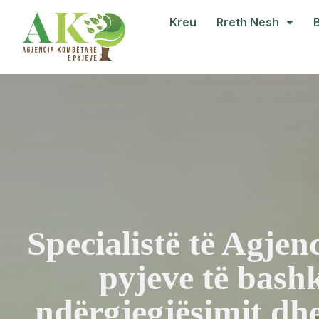
Kreu
Rreth Nesh
Specialistë të Agjen
pyjeve të bashk
ndërgjegjësimit dhe