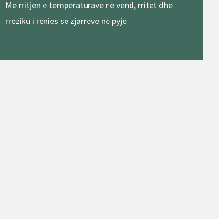
Me rritjen e temperaturave në vend, rritet dhe
rreziku i rënies së zjarreve në pyje