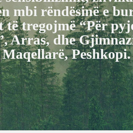
ren mbi rëndësinë e bu
t të tregojmë “Për pyj
, Arras, dhe Gjimnazi
Maqellarë, Peshkopi.