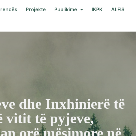
arencës
Projekte
Publikime
IKPK
ALFIS
eve dhe Inxhinierë të
vitit të pyjeve,
luan orë mësimore në