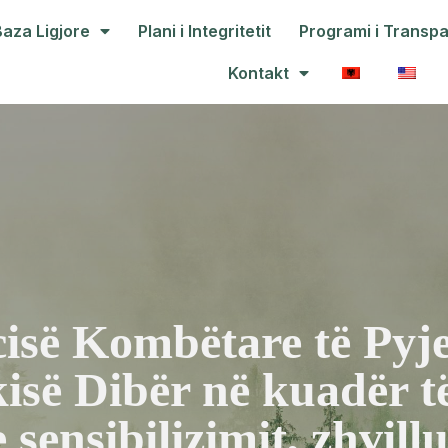
Baza Ligjore
Plani i Integritetit
Programi i Transp
Kontakt
cisë Kombëtare të Pyj
isë Dibër në kuadër të 
 sensibilizimit, zhvil