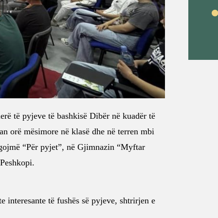
erë të pyjeve të bashkisë Dibër në kuadër të
lluan orë mësimore në klasë dhe në terren mbi
egojmë “Për pyjet”, në Gjimnazin “Myftar
 Peshkopi.
e interesante të fushës së pyjeve, shtrirjen e