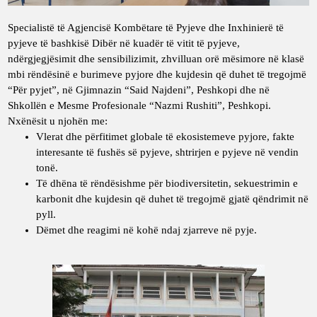
Specialistë të Agjencisë Kombëtare të Pyjeve dhe Inxhinierë të
pyjeve të bashkisë Dibër në kuadër të vitit të pyjeve,
ndërgjegjësimit dhe sensibilizimit, zhvilluan orë mësimore në klasë
mbi rëndësinë e burimeve pyjore dhe kujdesin që duhet të tregojmë
“Për pyjet”, në Gjimnazin “Said Najdeni”, Peshkopi dhe në
Shkollën e Mesme Profesionale “Nazmi Rushiti”, Peshkopi.
Nxënësit u njohën me:
Vlerat dhe përfitimet globale të ekosistemeve pyjore, fakte
interesante të fushës së pyjeve, shtrirjen e pyjeve në vendin
tonë.
Të dhëna të rëndësishme për biodiversitetin, sekuestrimin e
karbonit dhe kujdesin që duhet të tregojmë gjatë qëndrimit në
pyll.
Dëmet dhe reagimi në kohë ndaj zjarreve në pyje.