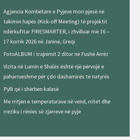
Agjencia Kombëtare e Pyjeve mori pjesë në
takimin hapës (Kick-off Meeting) të projektit
ndërkufitar FIRESMARTER, i zhvilluar më 16 –
17 korrik 2026 në Janinë, Greqi
FotoALBUM i trajnimit 2 ditor në Fushë Arrëz
Vizita në Lumin e Shalës është një përvojë e
paharrueshme për çdo dashamirës të natyrës
Pylli që i shërben kalasë
Me rritjen e temperaturave në vend, rritet dhe
rreziku i rënies së zjarreve në pyje