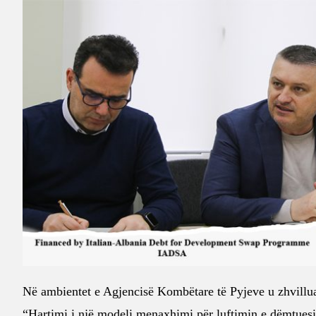
Në ambientet e Agjencisë Kombëtare të Pyjeve u zhvillua 
“Hartimi i një modeli menaxhimi për luftimin e dëmtuesi