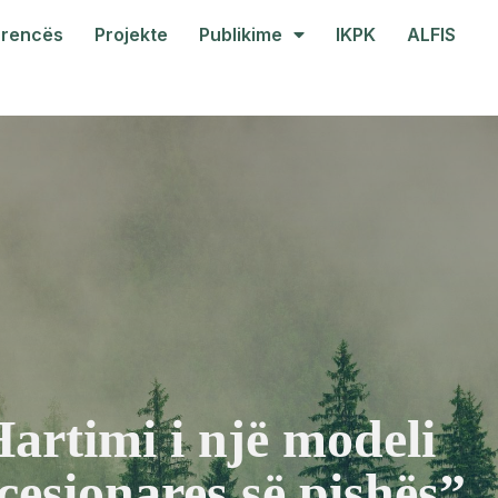
arencës
Projekte
Publikime
IKPK
ALFIS
Hartimi i një modeli
cesionares së pishës”