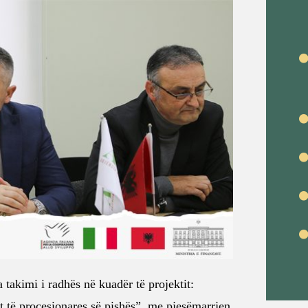
takimi i radhës në kuadër të projektit:
t të procesionares së pishës”, me pjesëmarrjen