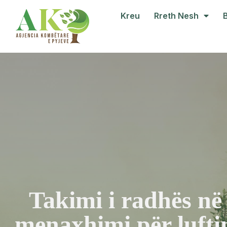
Kreu
Rreth Nesh
Takimi i radhës në 
menaxhimi për luftim