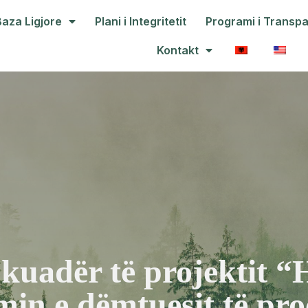
Baza Ligjore
Plani i Integritetit
Programi i Transp
Kontakt
kuadër të projektit “
in e dëmtuesit të pro