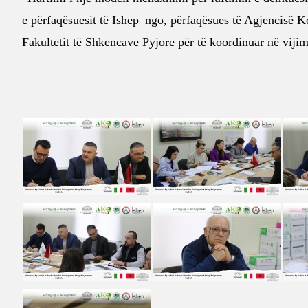
e përfaqësuesit të
Ishep_ngo
, përfaqësues të Agjencisë K
Fakultetit të Shkencave Pyjore
për të koordinuar në vijim 