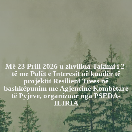
Më 23 Prill 2026 u zhvillua Takimi i 2-
të me Palët e Interesit në kuadër të
projektit Resilient Trees në
bashkëpunim me Agjencinë Kombëtare
të Pyjeve, organizuar nga PSEDA-
ILIRIA