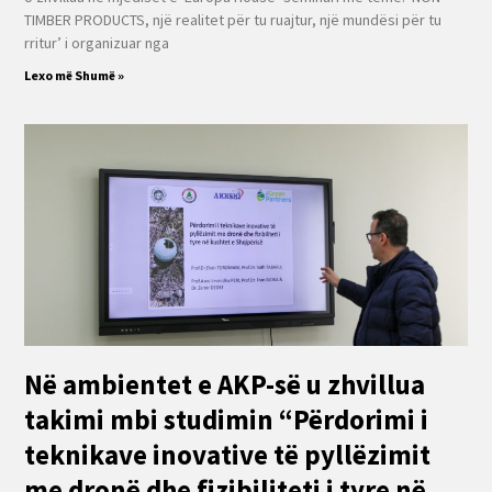
TIMBER PRODUCTS, një realitet për tu ruajtur, një mundësi për tu
rritur’ i organizuar nga
Lexo më Shumë »
Në ambientet e AKP-së u zhvillua
takimi mbi studimin “Përdorimi i
teknikave inovative të pyllëzimit
me dronë dhe fizibiliteti i tyre në