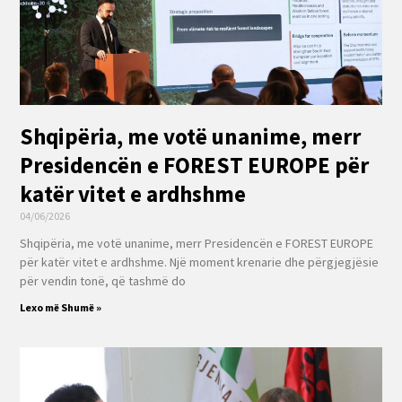
Shqipëria, me votë unanime, merr
Presidencën e FOREST EUROPE për
katër vitet e ardhshme
04/06/2026
Shqipëria, me votë unanime, merr Presidencën e FOREST EUROPE
për katër vitet e ardhshme. Një moment krenarie dhe përgjegjësie
për vendin tonë, që tashmë do
Lexo më Shumë »