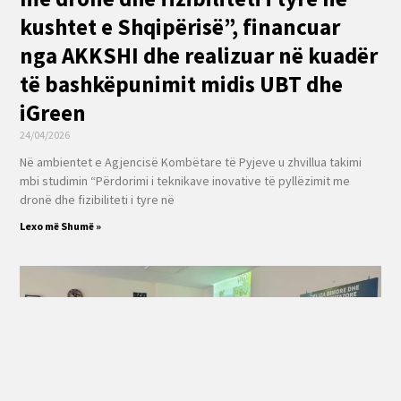
kushtet e Shqipërisë”, financuar
nga AKKSHI dhe realizuar në kuadër
të bashkëpunimit midis UBT dhe
iGreen
24/04/2026
Në ambientet e Agjencisë Kombëtare të Pyjeve u zhvillua takimi
mbi studimin “Përdorimi i teknikave inovative të pyllëzimit me
dronë dhe fizibiliteti i tyre në
Lexo më Shumë »