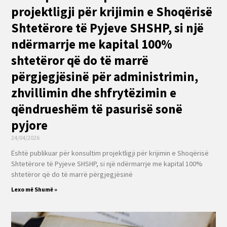
projektligji për krijimin e Shoqërisë
Shtetërore të Pyjeve SHSHP, si një
ndërmarrje me kapital 100%
shtetëror që do të marrë
përgjegjësinë për administrimin,
zhvillimin dhe shfrytëzimin e
qëndrueshëm të pasurisë sonë
pyjore
24/04/2026
Është publikuar për konsultim projektligji për krijimin e Shoqërisë
Shtetërore të Pyjeve SHSHP, si një ndërmarrje me kapital 100%
shtetëror që do të marrë përgjegjësinë
Lexo më Shumë »