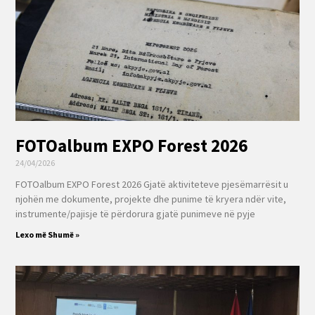
FOTOalbum EXPO Forest 2026
24/04/2026
FOTOalbum EXPO Forest 2026 Gjatë aktiviteteve pjesëmarrësit u
njohën me dokumente, projekte dhe punime të kryera ndër vite,
instrumente/pajisje të përdorura gjatë punimeve në pyje
Lexo më Shumë »