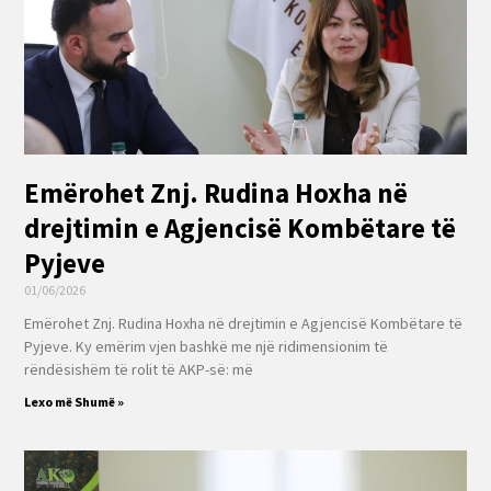
Emërohet Znj. Rudina Hoxha në
drejtimin e Agjencisë Kombëtare të
Pyjeve
01/06/2026
Emërohet Znj. Rudina Hoxha në drejtimin e Agjencisë Kombëtare të
Pyjeve. Ky emërim vjen bashkë me një ridimensionim të
rëndësishëm të rolit të AKP-së: më
Lexo më Shumë »