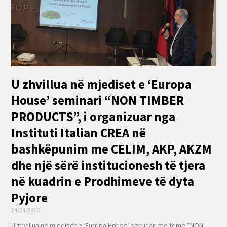
U zhvillua në mjediset e ‘Europa
House’ seminari “NON TIMBER
PRODUCTS”, i organizuar nga
Instituti Italian CREA në
bashkëpunim me CELIM, AKP, AKZM
dhe një sërë institucionesh të tjera
në kuadrin e Prodhimeve të dyta
Pyjore
24/04/2026
U zhvillua në mjediset e ‘Europa House’ seminari me temë:”NON