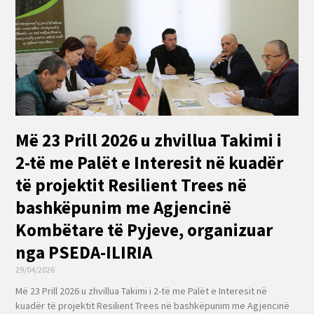
Më 23 Prill 2026 u zhvillua Takimi i
2-të me Palët e Interesit në kuadër
të projektit Resilient Trees në
bashkëpunim me Agjencinë
Kombëtare të Pyjeve, organizuar
nga PSEDA-ILIRIA
29/04/2026
Më 23 Prill 2026 u zhvillua Takimi i 2-të me Palët e Interesit në
kuadër të projektit Resilient Trees në bashkëpunim me Agjencinë